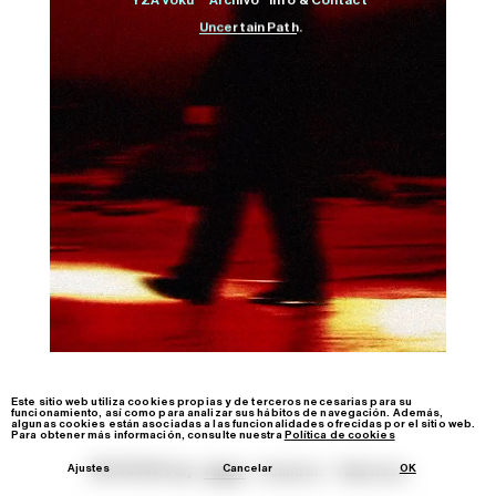
YZA Voku™
Archivo
Info & Contact
Uncertain Path.
Film
Image
Video-Loop
Instagram
Youtube
contact@yzavoku.com
Este sitio web utiliza cookies propias y de terceros necesarias para su
funcionamiento, así como para analizar sus hábitos de navegación. Además,
algunas cookies están asociadas a las funcionalidades ofrecidas por el sitio web.
Para obtener más información, consulte nuestra
Política de cookies
Ajustes
Cancelar
OK
00:09:68
Play
Pause
Sound
on
Fullscreen